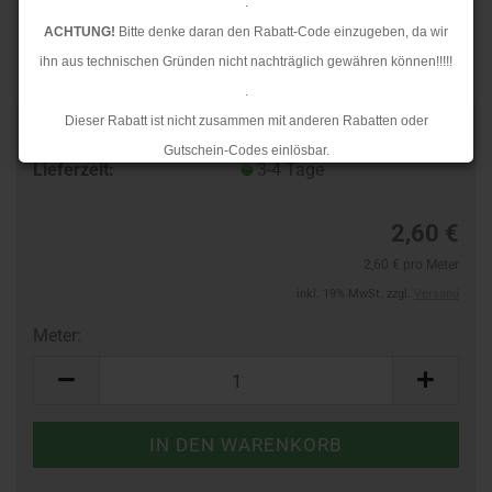
.
ACHTUNG!
Bitte denke daran den Rabatt-Code einzugeben, da wir
ihn aus technischen Gründen nicht nachträglich gewähren können!!!!!
.
Dieser Rabatt ist nicht zusammen mit anderen Rabatten oder
TOP
Art.Nr.:
10608385
Gutschein-Codes einlösbar.
Lieferzeit:
3-4 Tage
.
Ab dem 17.08.2026 versenden wir wieder wie gewohnt. Aufgrund des
2,60 €
Rückstaus kann es jedoch zu längeren Lieferzeiten kommen.
2,60 € pro Meter
inkl. 19% MwSt. zzgl.
Versand
Meter:
Meter