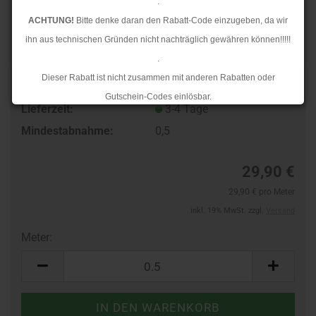
.
ACHTUNG!
Bitte denke daran den Rabatt-Code einzugeben, da wir
ihn aus technischen Gründen nicht nachträglich gewähren können!!!!!
.
Dieser Rabatt ist nicht zusammen mit anderen Rabatten oder
TOP
Art.Nr.:
108516878
Gutschein-Codes einlösbar.
Lieferzeit:
3-4 Tage
.
Mindestabnahme:
0,5
Ab dem 17.08.2026 versenden wir wieder wie gewohnt. Aufgrund des
Rückstaus kann es jedoch zu längeren Lieferzeiten kommen.
29,90 €
29,90 € pro Meter
inkl. 19% MwSt. zzgl.
Versand
Meter:
Meter