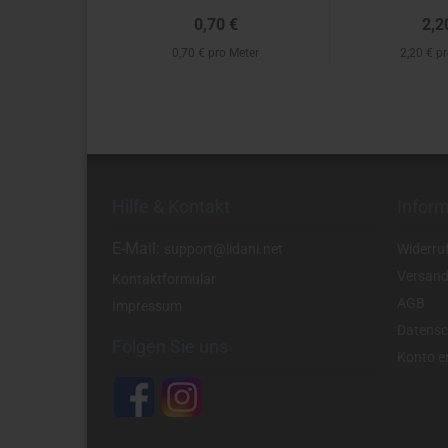
0,70 €
2,2
0,70 € pro Meter
2,20 € p
Hilfe & Kontakt
Infor
E-Mail:
support@lidani.net
Widerru
Versand
Kontaktformular
AGB
Impressum
Datensc
Folgen Sie uns
Konto er