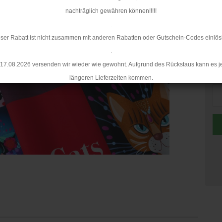
nachträglich gewähren können!!!!!
.
ser Rabatt ist nicht zusammen mit anderen Rabatten oder Gutschein-Codes einlös
.
17.08.2026 versenden wir wieder wie gewohnt. Aufgrund des Rückstaus kann es j
St
längeren Lieferzeiten kommen.
St