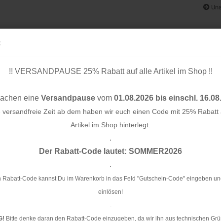
Uns
:
!! VERSANDPAUSE 25% Rabatt auf alle Artikel im Shop !!
& BÄNDER
SCHNITTMUSTER
STOFF-/ NÄHPAKETE
RESTST
machen eine
Versandpause
vom
01.08.2026 bis einschl. 16.08
e versandfreie Zeit ab dem haben wir euch einen Code mit 25% Rabatt a
Artikel im Shop hinterlegt.
.
Konto e
 - Bling Bling - Hamburger Liebe - Albstoffe
Der Rabatt-Code lautet: SOMMER2026
Passwo
.
Bi
Bl
 Rabatt-Code kannst Du im Warenkorb in das Feld "Gutschein-Code" eingeben un
einlösen!
Ar
.
G!
Bitte denke daran den Rabatt-Code einzugeben, da wir ihn aus technischen Grü
Li