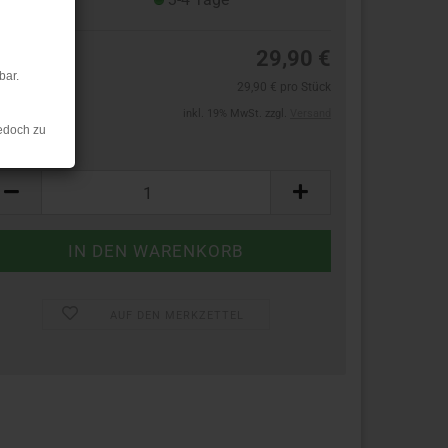
29,90 €
bar.
29,90 € pro Stück
inkl. 19% MwSt. zzgl.
Versand
edoch zu
ück:
ück
AUF DEN MERKZETTEL