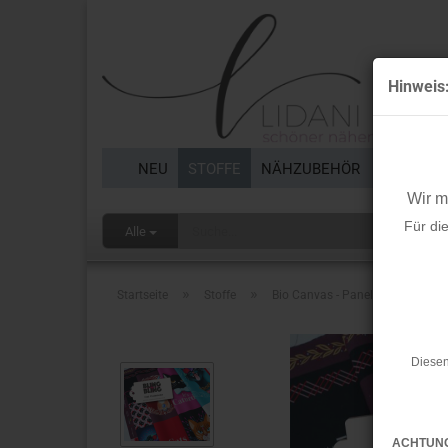
Hinweis
NEU
STOFFE
NÄHZUBEHÖR
BORTEN 
Wir 
Für di
Alle
»
»
Startseite
Stoffe
Bio Canvas - Panel - Cat Cuteness
Diesen
ACHTUN