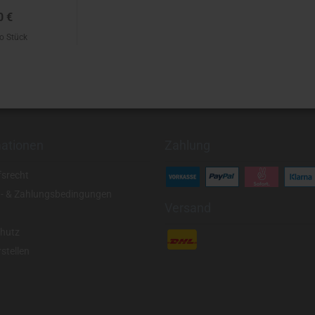
0 €
ro Stück
mationen
Zahlung
fsrecht
- & Zahlungsbedingungen
Versand
hutz
stellen