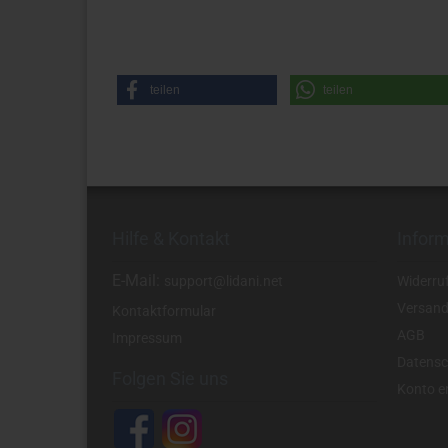
teilen
teilen
Hilfe & Kontakt
Infor
E-Mail:
support@lidani.net
Widerru
Versand
Kontaktformular
AGB
Impressum
Datensc
Folgen Sie uns
Konto er