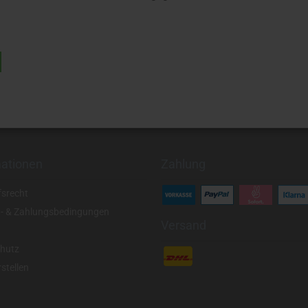
mationen
Zahlung
fsrecht
- & Zahlungsbedingungen
Versand
hutz
stellen