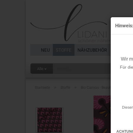
Hinweis
NEU
STOFFE
NÄHZUBEHÖR
BORTEN 
Wir 
Für di
Alle
»
»
Startseite
Stoffe
Bio Canvas - Beautiful Soul - Col
Diesen
ACHTUN