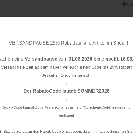
Uns
:
!! VERSANDPAUSE 25% Rabatt auf alle Artikel im Shop !!
& BÄNDER
SCHNITTMUSTER
STOFF-/ NÄHPAKETE
RESTST
machen eine
Versandpause
vom
01.08.2026 bis einschl. 16.08
e versandfreie Zeit ab dem haben wir euch einen Code mit 25% Rabatt a
Artikel im Shop hinterlegt.
.
Konto e
. 04 - Only You - Hamburger Liebe - Albstoffe
Der Rabatt-Code lautet: SOMMER2026
Passwo
.
Bi
Yo
 Rabatt-Code kannst Du im Warenkorb in das Feld "Gutschein-Code" eingeben un
einlösen!
Ar
.
G!
Bitte denke daran den Rabatt-Code einzugeben, da wir ihn aus technischen Grü
Li