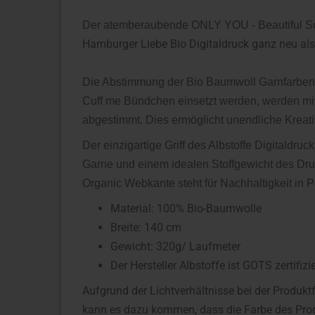
Der atemberaubende ONLY YOU - Beautiful So
Hamburger Liebe Bio Digitaldruck ganz neu al
Die Abstimmung der Bio Baumwoll Garnfarben, d
Cuff me Bündchen einsetzt werden, werden mit
abgestimmt. Dies ermöglicht unendliche Kreati
Der einzigartige Griff des Albstoffe Digitaldru
Garne und einem idealen Stoffgewicht des Dru
Organic Webkante steht für Nachhaltigkeit in P
Material: 100% Bio-Baumwolle
Breite: 140 cm
Gewicht: 320g/ Laufmeter
Der Hersteller Albstoffe ist GOTS zertifizie
Aufgrund der Lichtverhältnisse bei der Produkt
kann es dazu kommen, dass die Farbe des Prod