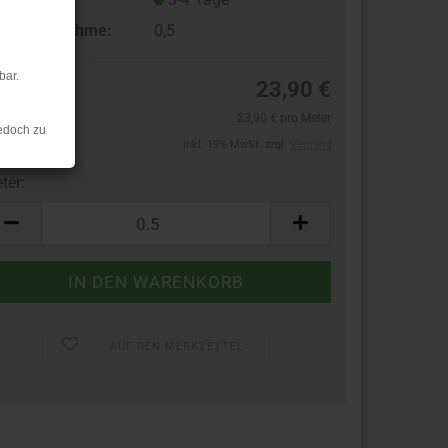
ndestabnahme:
0,5
bar.
23,90 €
23,90 € pro Meter
edoch zu
inkl. 19% MwSt. zzgl.
Versand
ter:
ter
AUF DEN MERKZETTEL