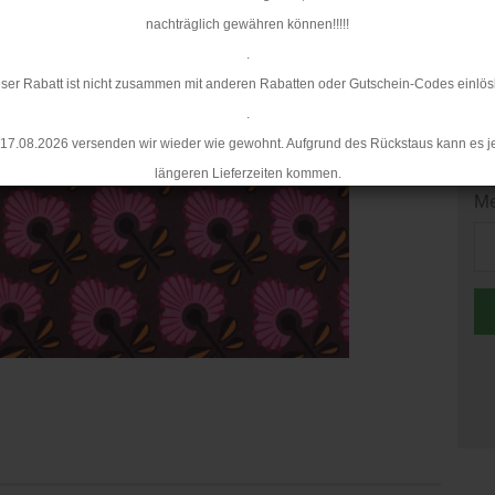
nachträglich gewähren können!!!!!
Mi
.
ser Rabatt ist nicht zusammen mit anderen Rabatten oder Gutschein-Codes einlös
.
17.08.2026 versenden wir wieder wie gewohnt. Aufgrund des Rückstaus kann es j
längeren Lieferzeiten kommen.
Me
Me