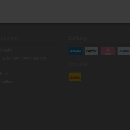
mationen
Zahlung
fsrecht
- & Zahlungsbedingungen
Versand
hutz
stellen