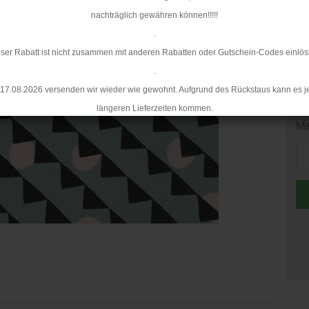
nachträglich gewähren können!!!!!
Mi
.
ser Rabatt ist nicht zusammen mit anderen Rabatten oder Gutschein-Codes einlös
.
17.08.2026 versenden wir wieder wie gewohnt. Aufgrund des Rückstaus kann es j
längeren Lieferzeiten kommen.
Me
Me