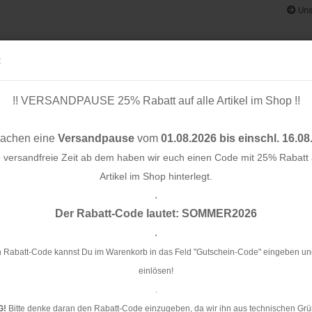
Uns
:
!! VERSANDPAUSE 25% Rabatt auf alle Artikel im Shop !!
& BÄNDER
SCHNITTMUSTER
STOFF-/ NÄHPAKETE
RESTST
machen eine
Versandpause
vom
01.08.2026 bis einschl. 16.08
e versandfreie Zeit ab dem haben wir euch einen Code mit 25% Rabatt a
Artikel im Shop hinterlegt.
.
Konto e
kend - Cloud9 Fabrics
Der Rabatt-Code lautet: SOMMER2026
Passwo
.
Bi
Cl
 Rabatt-Code kannst Du im Warenkorb in das Feld "Gutschein-Code" eingeben un
einlösen!
Ar
.
G!
Bitte denke daran den Rabatt-Code einzugeben, da wir ihn aus technischen Grü
Li