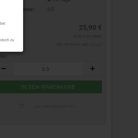
ndestabnahme:
0,5
bar.
25,90 €
25,90 € pro Meter
edoch zu
inkl. 19% MwSt. zzgl.
Versand
ter:
ter
AUF DEN MERKZETTEL