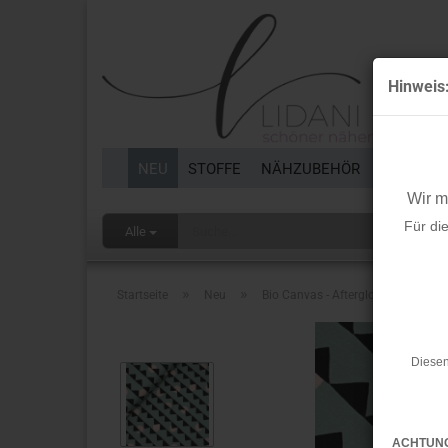
Hinweis
NEU
STOFFE
NÄHZUBEHÖR
BORTEN 
Wir 
Für di
Alle
»
»
Startseite
Neu
Bio Canvas - Afterglow - Easy Wee
Diesen
ACHTUN