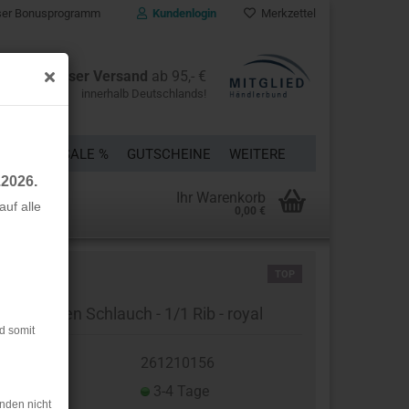
er Bonusprogramm
Kundenlogin
Merkzettel
Kostenloser Versand
ab 95,- €
innerhalb Deutschlands!
ÜCKE
% SALE %
GUTSCHEINE
WEITERE
.2026.
Ihr Warenkorb
uf alle
0,00 €
rstellen
TOP
rt vergessen?
o Bündchen Schlauch - 1/1 Rib - royal
d somit
t.Nr.:
261210156
eferzeit:
3-4 Tage
nden nicht