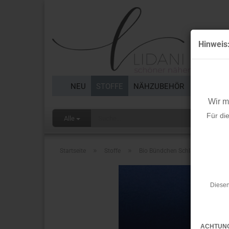
Hinweis
NEU
STOFFE
NÄHZUBEHÖR
BORTEN 
Wir 
Für di
Alle
»
»
Startseite
Stoffe
Bio Bündchen Schlauch - 1/1 Rib 
Diesen
ACHTUN