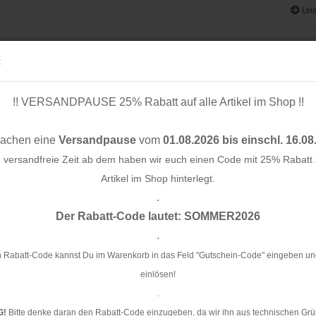
Uns
:
!! VERSANDPAUSE 25% Rabatt auf alle Artikel im Shop !!
& BÄNDER
SCHNITTMUSTER
STOFF-/ NÄHPAKETE
RESTST
machen eine
Versandpause
vom
01.08.2026 bis einschl. 16.08
e versandfreie Zeit ab dem haben wir euch einen Code mit 25% Rabatt a
Artikel im Shop hinterlegt.
.
Konto e
- royal
Der Rabatt-Code lautet: SOMMER2026
Passwo
.
Bi
 Rabatt-Code kannst Du im Warenkorb in das Feld "Gutschein-Code" eingeben un
einlösen!
Ar
.
Li
G!
Bitte denke daran den Rabatt-Code einzugeben, da wir ihn aus technischen Grü