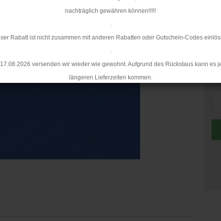
Mi
nachträglich gewähren können!!!!!
.
ser Rabatt ist nicht zusammen mit anderen Rabatten oder Gutschein-Codes einlös
.
17.08.2026 versenden wir wieder wie gewohnt. Aufgrund des Rückstaus kann es j
längeren Lieferzeiten kommen.
Me
Me