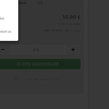
ndestabnahme:
0,5
10,90 €
bar.
10,90 € pro Meter
inkl. 19% MwSt. zzgl.
Versand
edoch zu
ter:
ter
AUF DEN MERKZETTEL