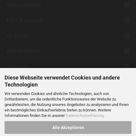
Informationen
Hilfe & Kontakt
Ihr Konto
Kontaktdaten
Zahlung
Diese Webseite verwendet Cookies und andere
Technologien
Wir verwenden Cookies und ähnliche Technologien, auch von
Drittanbietern, um die ordentliche Funktionsweise der Website zu
gewährleisten, die Nutzung unseres Angebotes zu analysieren und Ihnen
ein bestmögliches Einkaufserlebnis bieten zu können. Weitere
Vertrag widerrufen
Informationen finden Sie in unserer
Datenschutzerklärung
.
Alle Akzeptieren
Alle Preise verstehen sich inklusive der gesetzlichen Mehrwertsteuer,