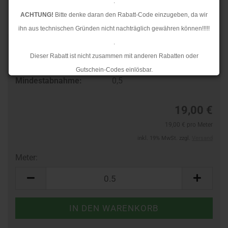
.
ACHTUNG!
Bitte denke daran den Rabatt-Code einzugeben, da wir
ihn aus technischen Gründen nicht nachträglich gewähren können!!!!!
.
Art.Nr.:
16123054
Dieser Rabatt ist nicht zusammen mit anderen Rabatten oder
Lieferzeit:
3-4 Tage
Gutschein-Codes einlösbar.
Mindestabnahme:
0,5
.
Ab dem 17.08.2026 versenden wir wieder wie gewohnt. Aufgrund des
19,00 €
Rückstaus kann es jedoch zu längeren Lieferzeiten kommen.
19,00 € pro Meter
inkl. 19% MwSt. zzgl.
Versand
Meter:
Meter