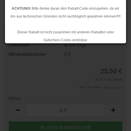
.
ACHTUNG!
Bitte denke daran den Rabatt-Code einzugeben, da wir
ihn aus technischen Gründen nicht nachträglich gewähren können!!!!!
.
Dieser Rabatt ist nicht zusammen mit anderen Rabatten oder
Art.Nr.:
90114596
Gutschein-Codes einlösbar.
Lieferzeit:
3-4 Tage
.
Mindestabnahme:
0,5
Ab dem 17.08.2026 versenden wir wieder wie gewohnt. Aufgrund des
Rückstaus kann es jedoch zu längeren Lieferzeiten kommen.
25,50 €
25,50 € pro Meter
inkl. 19% MwSt. zzgl.
Versand
Meter:
Meter