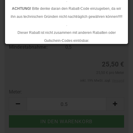
.
ACHTUNG!
Bitte denke daran den Rabatt-Code einzugeben, da wir
ihn aus technischen Gründen nicht nachträglich gewähren können!!!!!
.
Art.Nr.:
90114001
Dieser Rabatt ist nicht zusammen mit anderen Rabatten oder
Lieferzeit:
3-4 Tage
Gutschein-Codes einlösbar.
Mindestabnahme:
0,5
.
Ab dem 17.08.2026 versenden wir wieder wie gewohnt. Aufgrund des
25,50 €
Rückstaus kann es jedoch zu längeren Lieferzeiten kommen.
25,50 € pro Meter
inkl. 19% MwSt. zzgl.
Versand
Meter:
Meter