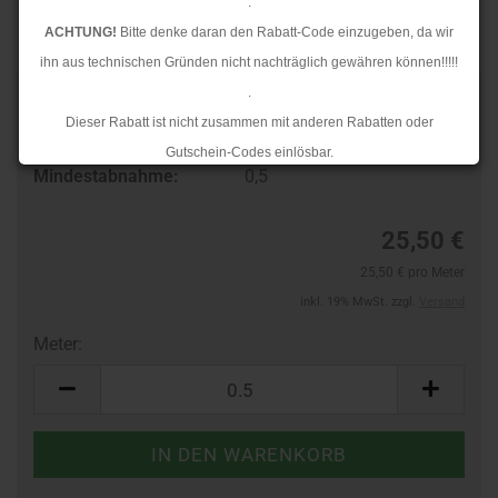
.
ACHTUNG!
Bitte denke daran den Rabatt-Code einzugeben, da wir
ihn aus technischen Gründen nicht nachträglich gewähren können!!!!!
.
Art.Nr.:
90113996
Dieser Rabatt ist nicht zusammen mit anderen Rabatten oder
Lieferzeit:
3-4 Tage
Gutschein-Codes einlösbar.
Mindestabnahme:
0,5
.
Ab dem 17.08.2026 versenden wir wieder wie gewohnt. Aufgrund des
25,50 €
Rückstaus kann es jedoch zu längeren Lieferzeiten kommen.
25,50 € pro Meter
inkl. 19% MwSt. zzgl.
Versand
Meter:
Meter