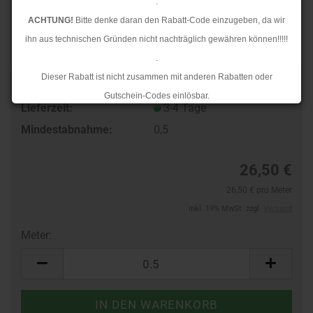
.
ACHTUNG!
Bitte denke daran den Rabatt-Code einzugeben, da wir
ihn aus technischen Gründen nicht nachträglich gewähren können!!!!!
.
Dieser Rabatt ist nicht zusammen mit anderen Rabatten oder
Art.Nr.:
90116157
Gutschein-Codes einlösbar.
Lieferzeit:
3-4 Tage
.
Mindestabnahme:
0,5
Ab dem 17.08.2026 versenden wir wieder wie gewohnt. Aufgrund des
Rückstaus kann es jedoch zu längeren Lieferzeiten kommen.
26,50 €
26,50 € pro Meter
inkl. 19% MwSt. zzgl.
Versand
Meter:
Meter