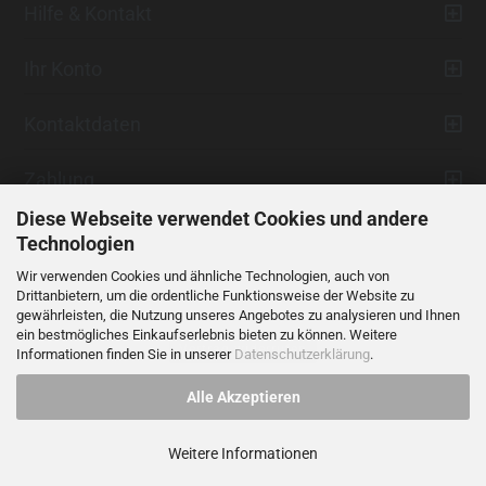
Hilfe & Kontakt
Ihr Konto
Kontaktdaten
Zahlung
Diese Webseite verwendet Cookies und andere
Technologien
Wir verwenden Cookies und ähnliche Technologien, auch von
Drittanbietern, um die ordentliche Funktionsweise der Website zu
gewährleisten, die Nutzung unseres Angebotes zu analysieren und Ihnen
ein bestmögliches Einkaufserlebnis bieten zu können. Weitere
Vertrag widerrufen
Informationen finden Sie in unserer
Datenschutzerklärung
.
Alle Akzeptieren
Alle Preise verstehen sich inklusive der gesetzlichen Mehrwertsteuer,
soweit nicht anders gekennzeichnet.
Weitere Informationen
© 2023 LIDANI Services GmbH
Cookie Einstellungen