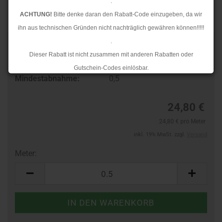
.
ACHTUNG!
Bitte denke daran den Rabatt-Code einzugeben, da wir
ihn aus technischen Gründen nicht nachträglich gewähren können!!!!!
.
Art.Nr.:
961112084
Dieser Rabatt ist nicht zusammen mit anderen Rabatten oder
Lieferzeit:
3-4 Tage
Gutschein-Codes einlösbar.
Mindestabnahme:
0,5
.
Ab dem 17.08.2026 versenden wir wieder wie gewohnt. Aufgrund des
24,80 €
Rückstaus kann es jedoch zu längeren Lieferzeiten kommen.
24,80 € pro Meter
inkl. 19% MwSt. zzgl.
Versand
Meter:
Meter