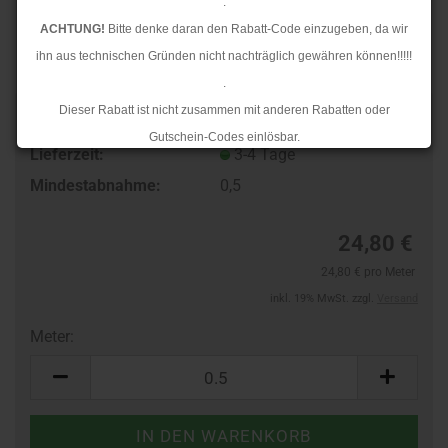
.
ACHTUNG!
Bitte denke daran den Rabatt-Code einzugeben, da wir
ihn aus technischen Gründen nicht nachträglich gewähren können!!!!!
.
Dieser Rabatt ist nicht zusammen mit anderen Rabatten oder
TOP
Art.Nr.:
96119551
Gutschein-Codes einlösbar.
Lieferzeit:
3-4 Tage
.
Mindestabnahme:
0,5
Ab dem 17.08.2026 versenden wir wieder wie gewohnt. Aufgrund des
Rückstaus kann es jedoch zu längeren Lieferzeiten kommen.
24,80 €
24,80 € pro Meter
inkl. 19% MwSt. zzgl.
Versand
Meter:
Meter