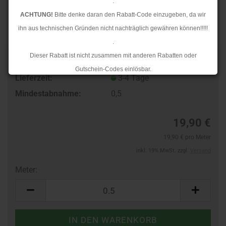
.
ACHTUNG!
Bitte denke daran den Rabatt-Code einzugeben, da wir
ihn aus technischen Gründen nicht nachträglich gewähren können!!!!!
.
Dieser Rabatt ist nicht zusammen mit anderen Rabatten oder
TOP
Art.Nr.:
97118486
Gutschein-Codes einlösbar.
Lieferzeit:
3-4 Tage
.
Mindestabnahme:
0,5
Ab dem 17.08.2026 versenden wir wieder wie gewohnt. Aufgrund des
Rückstaus kann es jedoch zu längeren Lieferzeiten kommen.
19,90 €
19,90 € pro Meter
inkl. 19% MwSt. zzgl.
Versand
Meter:
Meter