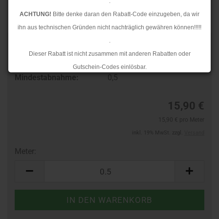
.
ACHTUNG!
Bitte denke daran den Rabatt-Code einzugeben, da wir
ihn aus technischen Gründen nicht nachträglich gewähren können!!!!!
.
Art.Nr.:
24113168
Dieser Rabatt ist nicht zusammen mit anderen Rabatten oder
Lieferzeit:
3-4 Tage
Gutschein-Codes einlösbar.
Mindestabnahme:
0,5
.
Ab dem 17.08.2026 versenden wir wieder wie gewohnt. Aufgrund des
15,90 €
Rückstaus kann es jedoch zu längeren Lieferzeiten kommen.
15,90 € pro Meter
inkl. 19% MwSt. zzgl.
Versand
Meter:
Meter