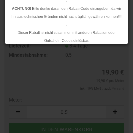
.
ACHTUNG!
Bitte denke daran den Rabatt-Code einzugeben, da wir
ihn aus technischen Gründen nicht nachträglich gewähren können!!!!!
.
Dieser Rabatt ist nicht zusammen mit anderen Rabatten oder
TOP
Art.Nr.:
97118501
Gutschein-Codes einlösbar.
Lieferzeit:
3-4 Tage
.
Mindestabnahme:
0,5
Ab dem 17.08.2026 versenden wir wieder wie gewohnt. Aufgrund des
Rückstaus kann es jedoch zu längeren Lieferzeiten kommen.
19,90 €
19,90 € pro Meter
inkl. 19% MwSt. zzgl.
Versand
Meter:
Meter