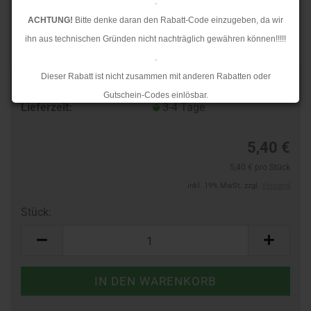
.
ACHTUNG!
Bitte denke daran den Rabatt-Code einzugeben, da wir
ihn aus technischen Gründen nicht nachträglich gewähren können!!!!!
.
Dieser Rabatt ist nicht zusammen mit anderen Rabatten oder
Art.Nr.:
24435811
Gutschein-Codes einlösbar.
Lieferzeit:
3-4 Tage
.
Ab dem 17.08.2026 versenden wir wieder wie gewohnt. Aufgrund des
5,40 €
Rückstaus kann es jedoch zu längeren Lieferzeiten kommen.
5,40 € pro Stück
inkl. 19% MwSt. zzgl.
Versand
Stück:
Stück