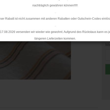
nachträglich gewähren können!!!!!
Mi
.
ser Rabatt ist nicht zusammen mit anderen Rabatten oder Gutschein-Codes einlös
.
17.08.2026 versenden wir wieder wie gewohnt. Aufgrund des Rückstaus kann es j
längeren Lieferzeiten kommen.
Me
Me