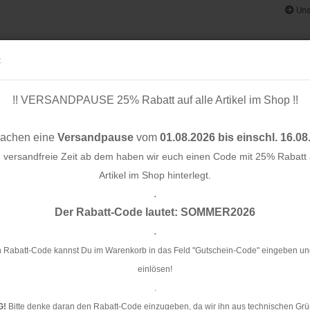
Uns
:
!! VERSANDPAUSE 25% Rabatt auf alle Artikel im Shop !!
& BÄNDER
SCHNITTMUSTER
STOFF-/ NÄHPAKETE
RESTST
machen eine
Versandpause
vom
01.08.2026 bis einschl. 16.08
e versandfreie Zeit ab dem haben wir euch einen Code mit 25% Rabatt a
Artikel im Shop hinterlegt.
.
Konto e
e Vita - Cousette
Der Rabatt-Code lautet: SOMMER2026
Passwo
.
Ba
Co
 Rabatt-Code kannst Du im Warenkorb in das Feld "Gutschein-Code" eingeben un
einlösen!
Ar
.
G!
Bitte denke daran den Rabatt-Code einzugeben, da wir ihn aus technischen Grü
Li