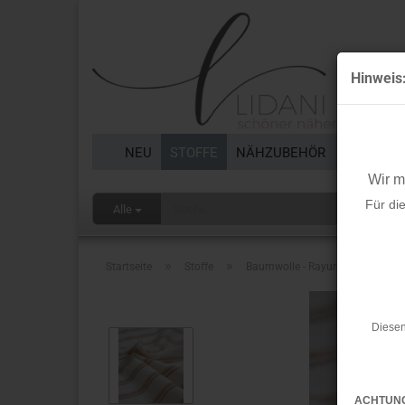
Hinweis
NEU
STOFFE
NÄHZUBEHÖR
BORTEN 
Wir 
Für di
Alle
»
»
Startseite
Stoffe
Baumwolle - Rayures Anita - Dolc
Diesen
ACHTUN