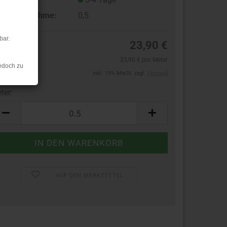
ndestabnahme:
0,5
bar.
23,90 €
23,90 € pro Meter
edoch zu
inkl. 19% MwSt. zzgl.
Versand
ter:
ter
AUF DEN MERKZETTEL