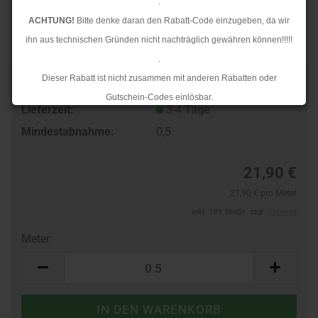
.
ACHTUNG!
Bitte denke daran den Rabatt-Code einzugeben, da wir
ihn aus technischen Gründen nicht nachträglich gewähren können!!!!!
.
Dieser Rabatt ist nicht zusammen mit anderen Rabatten oder
TOP
Art.Nr.:
831112114
Gutschein-Codes einlösbar.
Lieferzeit:
3-4 Tage
.
Mindestabnahme:
0,5
Ab dem 17.08.2026 versenden wir wieder wie gewohnt. Aufgrund des
Rückstaus kann es jedoch zu längeren Lieferzeiten kommen.
21,90 €
21,90 € pro Meter
inkl. 19% MwSt. zzgl.
Versand
Meter:
Meter