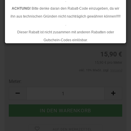
.
ACHTUNG!
Bitte denke daran den Rabatt-Code einzugeben, da wir
ihn aus technischen Gründen nicht nachträglich gewähren können!!!!!
.
Art.Nr.:
24113178
Dieser Rabatt ist nicht zusammen mit anderen Rabatten oder
Lieferzeit:
3-4 Tage
Gutschein-Codes einlösbar.
.
15,90 €
Ab dem 17.08.2026 versenden wir wieder wie gewohnt. Aufgrund des
15,90 € pro Meter
Rückstaus kann es jedoch zu längeren Lieferzeiten kommen.
inkl. 19% MwSt. zzgl.
Versand
Meter:
Meter
AUF DEN MERKZETTEL