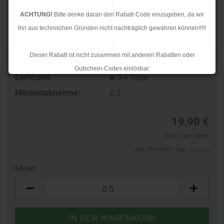
.
ACHTUNG!
Bitte denke daran den Rabatt-Code einzugeben, da wir
ihn aus technischen Gründen nicht nachträglich gewähren können!!!!!
.
Dieser Rabatt ist nicht zusammen mit anderen Rabatten oder
TOP
Art.Nr.:
97118671
Gutschein-Codes einlösbar.
Lieferzeit:
3-4 Tage
.
Mindestabnahme:
0,5
Ab dem 17.08.2026 versenden wir wieder wie gewohnt. Aufgrund des
Rückstaus kann es jedoch zu längeren Lieferzeiten kommen.
19,90 €
19,90 € pro Meter
inkl. 19% MwSt. zzgl.
Versand
Meter:
Meter