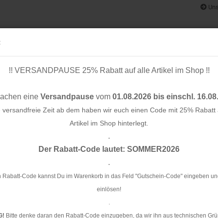
Uns
:
!! VERSANDPAUSE 25% Rabatt auf alle Artikel im Shop !!
& BÄNDER
SCHNITTMUSTER
STOFF-/ NÄHPAKETE
RESTST
machen eine
Versandpause
vom
01.08.2026 bis einschl. 16.08
e versandfreie Zeit ab dem haben wir euch einen Code mit 25% Rabatt a
Artikel im Shop hinterlegt.
.
Konto e
- Art Gallery Fabrics
Der Rabatt-Code lautet: SOMMER2026
Passwo
.
Ba
Fa
 Rabatt-Code kannst Du im Warenkorb in das Feld "Gutschein-Code" eingeben un
einlösen!
Ar
.
G!
Bitte denke daran den Rabatt-Code einzugeben, da wir ihn aus technischen Grü
Li