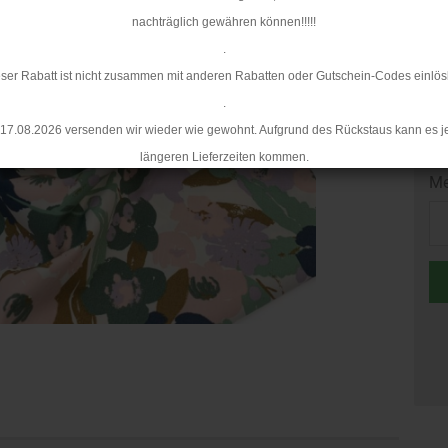
nachträglich gewähren können!!!!!
Mi
.
ser Rabatt ist nicht zusammen mit anderen Rabatten oder Gutschein-Codes einlös
.
17.08.2026 versenden wir wieder wie gewohnt. Aufgrund des Rückstaus kann es j
längeren Lieferzeiten kommen.
Me
Me