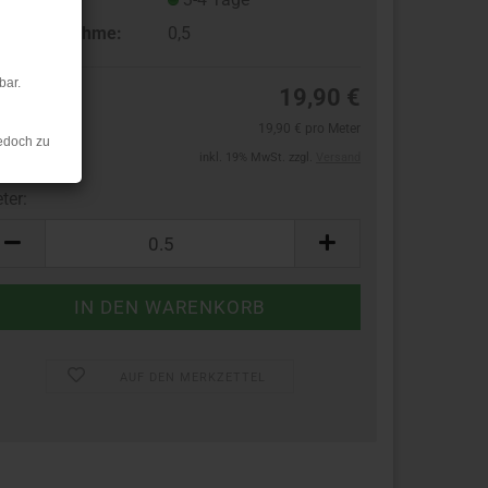
ndestabnahme:
0,5
bar.
19,90 €
19,90 € pro Meter
edoch zu
inkl. 19% MwSt. zzgl.
Versand
ter:
ter
AUF DEN MERKZETTEL