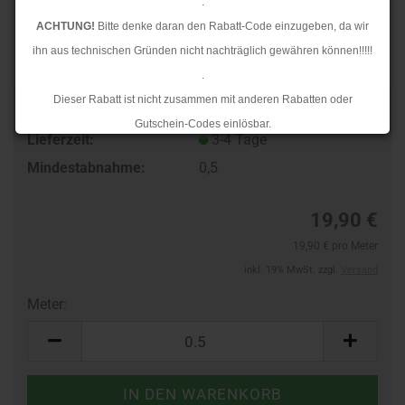
.
ACHTUNG!
Bitte denke daran den Rabatt-Code einzugeben, da wir
ihn aus technischen Gründen nicht nachträglich gewähren können!!!!!
.
Dieser Rabatt ist nicht zusammen mit anderen Rabatten oder
TOP
Art.Nr.:
97118515
Gutschein-Codes einlösbar.
Lieferzeit:
3-4 Tage
.
Mindestabnahme:
0,5
Ab dem 17.08.2026 versenden wir wieder wie gewohnt. Aufgrund des
Rückstaus kann es jedoch zu längeren Lieferzeiten kommen.
19,90 €
19,90 € pro Meter
inkl. 19% MwSt. zzgl.
Versand
Meter:
Meter