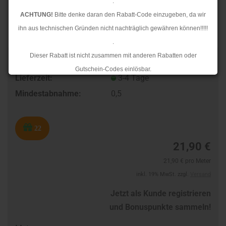
.
ACHTUNG!
Bitte denke daran den Rabatt-Code einzugeben, da wir
ihn aus technischen Gründen nicht nachträglich gewähren können!!!!!
.
Dieser Rabatt ist nicht zusammen mit anderen Rabatten oder
TOP
Art.Nr.:
831112106
Gutschein-Codes einlösbar.
Lieferzeit:
3-4 Tage
.
Mindestabnahme:
0,5
Ab dem 17.08.2026 versenden wir wieder wie gewohnt. Aufgrund des
Rückstaus kann es jedoch zu längeren Lieferzeiten kommen.
22
21,90 €
21,90 € pro Meter
inkl. 19% MwSt. zzgl.
Versand
Jetzt als Kunde registrieren
und Bonuspunkte sammeln!