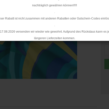
Mi
nachträglich gewähren können!!!!!
.
ser Rabatt ist nicht zusammen mit anderen Rabatten oder Gutschein-Codes einlös
.
17.08.2026 versenden wir wieder wie gewohnt. Aufgrund des Rückstaus kann es j
längeren Lieferzeiten kommen.
Me
Me