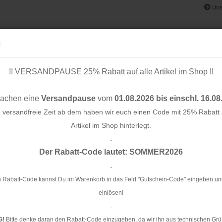
Uns
:
!! VERSANDPAUSE 25% Rabatt auf alle Artikel im Shop !!
& BÄNDER
SCHNITTMUSTER
STOFF-/ NÄHPAKETE
RESTST
machen eine
Versandpause
vom
01.08.2026 bis einschl. 16.08
e versandfreie Zeit ab dem haben wir euch einen Code mit 25% Rabatt a
Artikel im Shop hinterlegt.
.
Konto e
Der Rabatt-Code lautet: SOMMER2026
Passwo
.
Ba
 Rabatt-Code kannst Du im Warenkorb in das Feld "Gutschein-Code" eingeben un
einlösen!
Ar
.
Li
G!
Bitte denke daran den Rabatt-Code einzugeben, da wir ihn aus technischen Grü