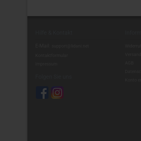
Hilfe & Kontakt
Infor
E-Mail:
support@lidani.net
Widerru
Versand
Kontaktformular
AGB
Impressum
Datensc
Folgen Sie uns
Konto er