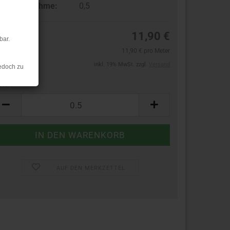
ndestabnahme:
0,5
11,90 €
bar.
11,90 € pro Meter
inkl. 19% MwSt. zzgl.
Versand
edoch zu
ter:
ter
AUF DEN MERKZETTEL