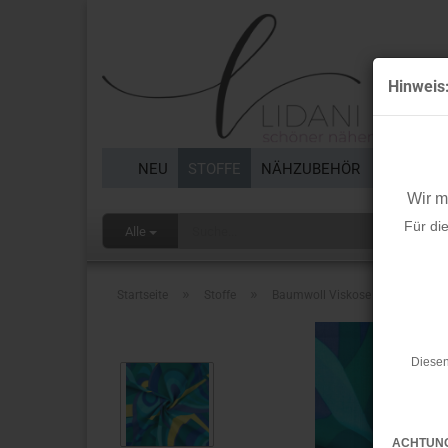
Hinweis
NEU
STOFFE
NÄHZUBEHÖR
BORTEN 
Wir 
Für di
Alle
»
»
Startseite
Stoffe
Baumwoll Viskose - Sally - royal
Diesen
ACHTUN