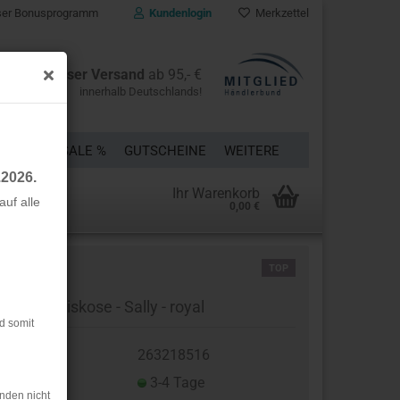
er Bonusprogramm
Kundenlogin
Merkzettel
Kostenloser Versand
ab 95,- €
innerhalb Deutschlands!
ÜCKE
% SALE %
GUTSCHEINE
WEITERE
.2026.
Ihr Warenkorb
uf alle
0,00 €
rstellen
TOP
rt vergessen?
umwoll Viskose - Sally - royal
d somit
t.Nr.:
263218516
eferzeit:
3-4 Tage
nden nicht