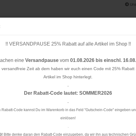
Uns
:
!! VERSANDPAUSE 25% Rabatt auf alle Artikel im Shop !!
& BÄNDER
SCHNITTMUSTER
STOFF-/ NÄHPAKETE
RESTST
machen eine
Versandpause
vom
01.08.2026 bis einschl. 16.08
e versandfreie Zeit ab dem haben wir euch einen Code mit 25% Rabatt a
Artikel im Shop hinterlegt.
.
Konto e
es - red
Der Rabatt-Code lautet: SOMMER2026
Passwo
.
Ba
 Rabatt-Code kannst Du im Warenkorb in das Feld "Gutschein-Code" eingeben un
einlösen!
Ar
.
Li
G!
Bitte denke daran den Rabatt-Code einzugeben, da wir ihn aus technischen Grü