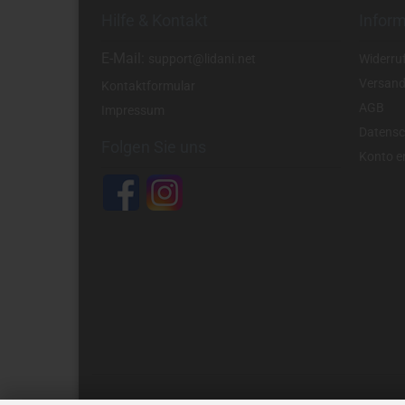
Hilfe & Kontakt
Infor
E-Mail:
support@lidani.net
Widerru
Versand
Kontaktformular
AGB
Impressum
Datensc
Folgen Sie uns
Konto er