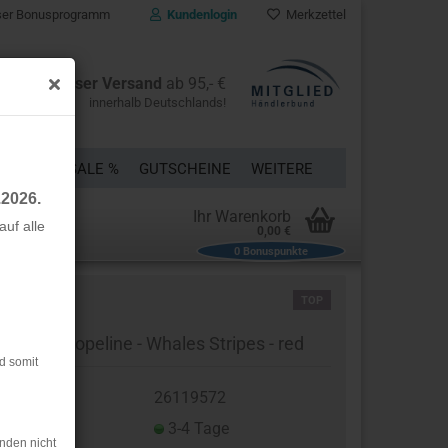
er Bonusprogramm
Kundenlogin
Merkzettel
Kostenloser Versand
ab 95,- €
innerhalb Deutschlands!
ÜCKE
% SALE %
GUTSCHEINE
WEITERE
.2026.
Ihr Warenkorb
uf alle
0,00 €
0
Bonuspunkte
rstellen
TOP
rt vergessen?
umwoll Popeline - Whales Stripes - red
d somit
t.Nr.:
26119572
eferzeit:
3-4 Tage
nden nicht