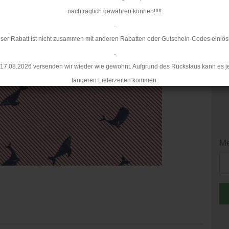
Mi
nachträglich gewähren können!!!!!
.
ser Rabatt ist nicht zusammen mit anderen Rabatten oder Gutschein-Codes einlös
.
17.08.2026 versenden wir wieder wie gewohnt. Aufgrund des Rückstaus kann es j
längeren Lieferzeiten kommen.
Me
Me