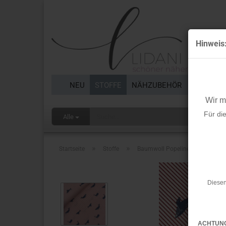
Hinweis
NEU
STOFFE
NÄHZUBEHÖR
BORTEN 
Wir 
Für di
Alle
»
»
Startseite
Stoffe
Baumwoll Popeline - Whales Strip
Diesen
ACHTUN