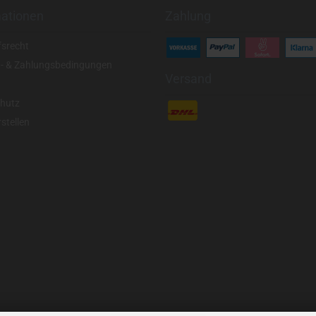
mationen
Zahlung
fsrecht
- & Zahlungsbedingungen
Versand
hutz
stellen