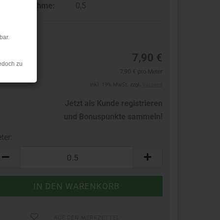
ndestabnahme:
0,5
bar.
8
7,90 €
edoch zu
7,90 € pro Meter
inkl. 19% MwSt. zzgl.
Versand
Jetzt als Kunde registrieren
und Bonuspunkte sammeln!
ter:
ter
AUF DEN MERKZETTEL