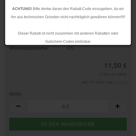
.
ACHTUNG!
Bitte denke daran den Rabatt-Code einzugeben, da wir
ihn aus technischen Gründen nicht nachträglich gewähren können!!!!!
.
Art.Nr.:
261110784
Dieser Rabatt ist nicht zusammen mit anderen Rabatten oder
Lieferzeit:
3-4 Tage
Gutschein-Codes einlösbar.
Mindestabnahme:
0,5
.
Ab dem 17.08.2026 versenden wir wieder wie gewohnt. Aufgrund des
11,50 €
Rückstaus kann es jedoch zu längeren Lieferzeiten kommen.
11,50 € pro Meter
inkl. 19% MwSt. zzgl.
Versand
Meter:
Meter