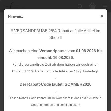
Hinweis:
B-WARE!!! - Bio Canvas - Dot by Dot - Col. 05 - Darling
Things - Hamburger Liebe - Albstoffe
!! VERSANDPAUSE 25% Rabatt auf alle Artikel im
Shop !!
Wir machen eine
Versandpause
vom
01.08.2026 bis
einschl. 16.08.2026.
Für die versandfreie Zeit ab dem haben wir euch einen
Code mit 25% Rabatt auf alle Artikel im Shop hinterlegt.
.
Der Rabatt-Code lautet: SOMMER2026
.
Diesen Rabatt-Code kannst Du im Warenkorb in das Feld "Gutschein-
Code" eingeben und somit einlösen!