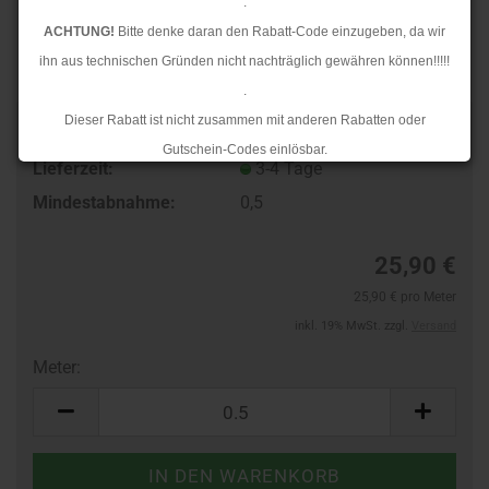
.
ACHTUNG!
Bitte denke daran den Rabatt-Code einzugeben, da wir
ihn aus technischen Gründen nicht nachträglich gewähren können!!!!!
.
Dieser Rabatt ist nicht zusammen mit anderen Rabatten oder
Art.Nr.:
101112477-B
Gutschein-Codes einlösbar.
Lieferzeit:
3-4 Tage
.
Mindestabnahme:
0,5
Ab dem 17.08.2026 versenden wir wieder wie gewohnt. Aufgrund des
Rückstaus kann es jedoch zu längeren Lieferzeiten kommen.
25,90 €
25,90 € pro Meter
inkl. 19% MwSt. zzgl.
Versand
Meter:
Meter