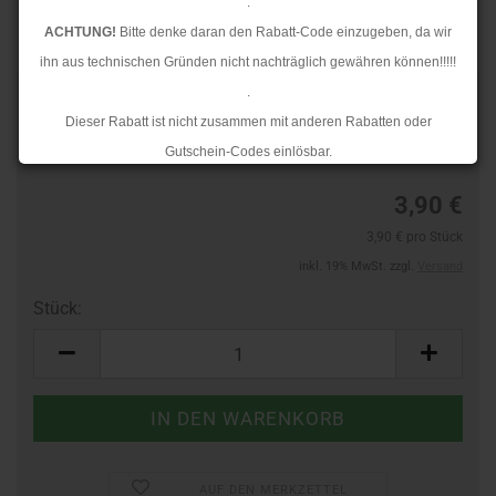
.
ACHTUNG!
Bitte denke daran den Rabatt-Code einzugeben, da wir
ihn aus technischen Gründen nicht nachträglich gewähren können!!!!!
.
Art.Nr.:
44341613
Dieser Rabatt ist nicht zusammen mit anderen Rabatten oder
Lieferzeit:
3-4 Tage
Gutschein-Codes einlösbar.
.
3,90 €
Ab dem 17.08.2026 versenden wir wieder wie gewohnt. Aufgrund des
3,90 € pro Stück
Rückstaus kann es jedoch zu längeren Lieferzeiten kommen.
inkl. 19% MwSt. zzgl.
Versand
Stück:
Stück
AUF DEN MERKZETTEL