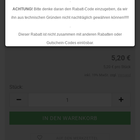
.
ACHTUNG!
Bitte denke daran den Rabatt-Code einzugeben, da wir
ihn aus technischen Gründen nicht nachträglich gewähren können!!!!!
.
Art.Nr.:
44342501
Dieser Rabatt ist nicht zusammen mit anderen Rabatten oder
Lieferzeit:
3-4 Tage
Gutschein-Codes einlösbar.
.
5,20 €
Ab dem 17.08.2026 versenden wir wieder wie gewohnt. Aufgrund des
5,20 € pro Stück
Rückstaus kann es jedoch zu längeren Lieferzeiten kommen.
inkl. 19% MwSt. zzgl.
Versand
Stück:
Stück
AUF DEN MERKZETTEL