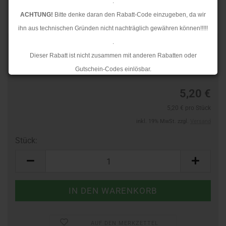
.
ACHTUNG!
Bitte denke daran den Rabatt-Code einzugeben, da wir
ihn aus technischen Gründen nicht nachträglich gewähren können!!!!!
.
Art.Nr.:
44341619
Dieser Rabatt ist nicht zusammen mit anderen Rabatten oder
Lieferzeit:
3-4 Tage
Gutschein-Codes einlösbar.
.
5,20 €
Ab dem 17.08.2026 versenden wir wieder wie gewohnt. Aufgrund des
5,20 € pro Stück
Rückstaus kann es jedoch zu längeren Lieferzeiten kommen.
inkl. 19% MwSt. zzgl.
Versand
Stück:
Stück
AUF DEN MERKZETTEL