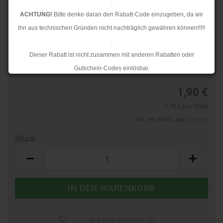
.
ACHTUNG!
Bitte denke daran den Rabatt-Code einzugeben, da wir
ihn aus technischen Gründen nicht nachträglich gewähren können!!!!!
.
Art.Nr.:
40342161
Dieser Rabatt ist nicht zusammen mit anderen Rabatten oder
Lieferzeit:
3-4 Tage
Gutschein-Codes einlösbar.
.
1,90 €
Ab dem 17.08.2026 versenden wir wieder wie gewohnt. Aufgrund des
1,90 € pro Stück
Rückstaus kann es jedoch zu längeren Lieferzeiten kommen.
inkl. 19% MwSt. zzgl.
Versand
Stück:
Stück
AUF DEN MERKZETTEL