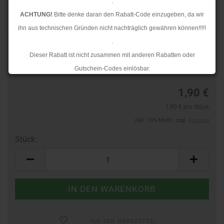
.
ACHTUNG!
Bitte denke daran den Rabatt-Code einzugeben, da wir
ihn aus technischen Gründen nicht nachträglich gewähren können!!!!!
.
Art.Nr.:
40342166
Dieser Rabatt ist nicht zusammen mit anderen Rabatten oder
Lieferzeit:
3-4 Tage
Gutschein-Codes einlösbar.
.
1,90 €
Ab dem 17.08.2026 versenden wir wieder wie gewohnt. Aufgrund des
1,90 € pro Stück
Rückstaus kann es jedoch zu längeren Lieferzeiten kommen.
inkl. 19% MwSt. zzgl.
Versand
Stück:
Stück
AUF DEN MERKZETTEL