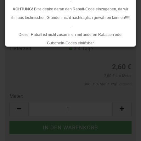
.
ACHTUNG!
Bitte denke daran den Rabatt-Code einzugeben, da wir
ihn aus technischen Gründen nicht nachträglich gewähren können!!!!!
.
Dieser Rabatt ist nicht zusammen mit anderen Rabatten oder
Art.Nr.:
10385963
Gutschein-Codes einlösbar.
Lieferzeit:
3-4 Tage
.
Ab dem 17.08.2026 versenden wir wieder wie gewohnt. Aufgrund des
2,60 €
Rückstaus kann es jedoch zu längeren Lieferzeiten kommen.
2,60 € pro Meter
inkl. 19% MwSt. zzgl.
Versand
Meter:
Meter