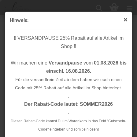
Hinweis:
Bio Flachkordel - 2,0 cm - ortensia/nepal mit Kupfer
Glitzer - A55/76 - Sparkle - Albstoffe - Hamburger Liebe
!! VERSANDPAUSE 25% Rabatt auf alle Artikel im
Shop !!
Wir machen eine
Versandpause
vom
01.08.2026 bis
einschl. 16.08.2026.
Für die versandfreie Zeit ab dem haben wir euch einen
Code mit 25% Rabatt auf alle Artikel im Shop hinterlegt.
.
Der Rabatt-Code lautet: SOMMER2026
.
Diesen Rabatt-Code kannst Du im Warenkorb in das Feld "Gutschein-
Code" eingeben und somit einlösen!